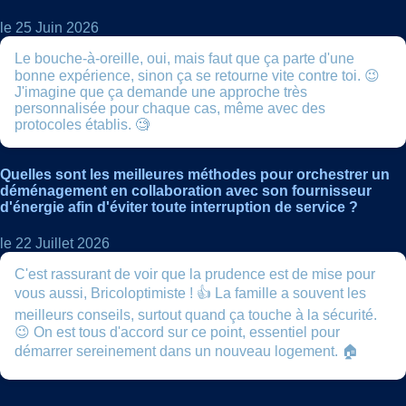
le 25 Juin 2026
Le bouche-à-oreille, oui, mais faut que ça parte d'une
bonne expérience, sinon ça se retourne vite contre toi. 😉
J'imagine que ça demande une approche très
personnalisée pour chaque cas, même avec des
protocoles établis. 🧐
Quelles sont les meilleures méthodes pour orchestrer un
déménagement en collaboration avec son fournisseur
d'énergie afin d'éviter toute interruption de service ?
le 22 Juillet 2026
C'est rassurant de voir que la prudence est de mise pour
vous aussi, Bricoloptimiste ! 👍 La famille a souvent les
meilleurs conseils, surtout quand ça touche à la sécurité.
😉 On est tous d'accord sur ce point, essentiel pour
démarrer sereinement dans un nouveau logement. 🏠