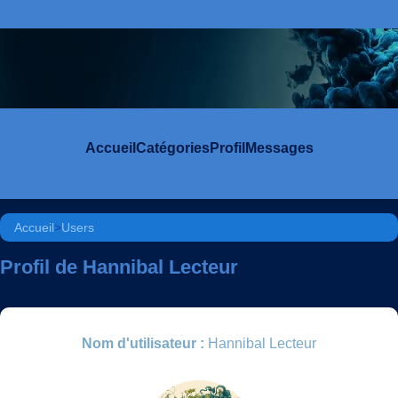
Accueil
Catégories
Profil
Messages
Accueil
>
Users
Profil de Hannibal Lecteur
Nom d'utilisateur :
Hannibal Lecteur