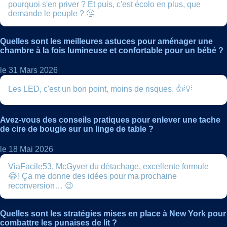
pourquoi s'en priver ? Et puis, c'est écolo en plus, que
demande le peuple ? 🤔
Quelles sont les meilleures astuces pour aménager une
chambre à la fois lumineuse et confortable pour un bébé ?
le 31 Mars 2026
Les LED, c'est un bon point, moins de risques. 👍💡
Avez-vous des conseils pratiques pour enlever une tache
de cire de bougie sur un linge de table ?
le 18 Mai 2026
ViaFacile53, McGyver du détachage, excellente formule
😂! Ça me donne des idées pour ma prochaine
reconversion… 😉
Quelles sont les stratégies mises en place à New York pour
combattre les punaises de lit ?