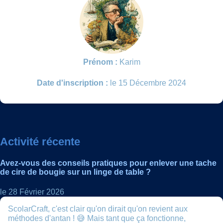
Prénom :
Karim
Date d'inscription :
le 15 Décembre 2024
Activité récente
Avez-vous des conseils pratiques pour enlever une tache
de cire de bougie sur un linge de table ?
le 28 Février 2026
ScolarCraft, c'est clair qu'on dirait qu'on revient aux
méthodes d'antan ! 😅 Mais tant que ça fonctionne,