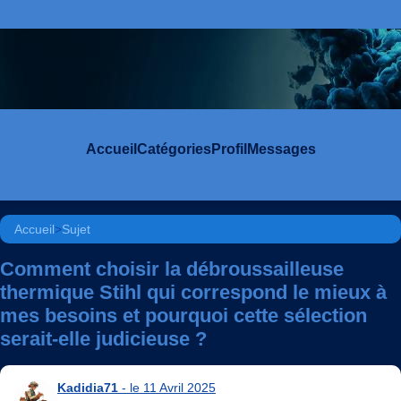
Accueil
Catégories
Profil
Messages
Accueil
>
Sujet
Comment choisir la débroussailleuse
thermique Stihl qui correspond le mieux à
mes besoins et pourquoi cette sélection
serait-elle judicieuse ?
Kadidia71
- le 11 Avril 2025