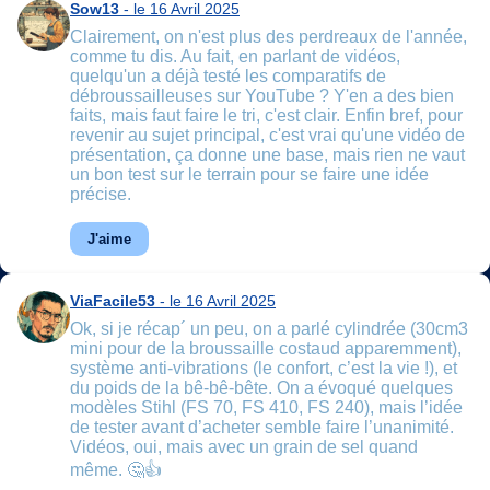
Sow13
- le 16 Avril 2025
Clairement, on n'est plus des perdreaux de l'année,
comme tu dis. Au fait, en parlant de vidéos,
quelqu'un a déjà testé les comparatifs de
débroussailleuses sur YouTube ? Y'en a des bien
faits, mais faut faire le tri, c'est clair. Enfin bref, pour
revenir au sujet principal, c'est vrai qu'une vidéo de
présentation, ça donne une base, mais rien ne vaut
un bon test sur le terrain pour se faire une idée
précise.
J'aime
ViaFacile53
- le 16 Avril 2025
Ok, si je récap´ un peu, on a parlé cylindrée (30cm3
mini pour de la broussaille costaud apparemment),
système anti-vibrations (le confort, c’est la vie !), et
du poids de la bê-bê-bête. On a évoqué quelques
modèles Stihl (FS 70, FS 410, FS 240), mais l’idée
de tester avant d’acheter semble faire l’unanimité.
Vidéos, oui, mais avec un grain de sel quand
même. 🤔👍