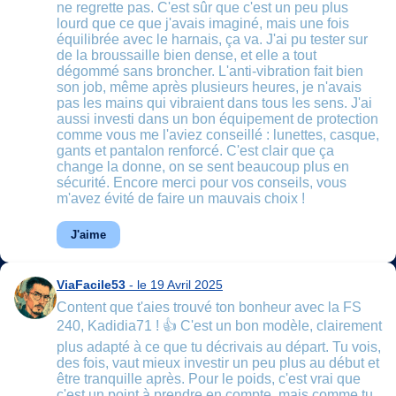
ne regrette pas. C'est sûr que c'est un peu plus
lourd que ce que j'avais imaginé, mais une fois
équilibrée avec le harnais, ça va. J'ai pu tester sur
de la broussaille bien dense, et elle a tout
dégommé sans broncher. L'anti-vibration fait bien
son job, même après plusieurs heures, je n'avais
pas les mains qui vibraient dans tous les sens. J'ai
aussi investi dans un bon équipement de protection
comme vous me l'aviez conseillé : lunettes, casque,
gants et pantalon renforcé. C'est clair que ça
change la donne, on se sent beaucoup plus en
sécurité. Encore merci pour vos conseils, vous
m'avez évité de faire un mauvais choix !
J'aime
ViaFacile53
- le 19 Avril 2025
Content que t'aies trouvé ton bonheur avec la FS
240, Kadidia71 ! 👍 C'est un bon modèle, clairement
plus adapté à ce que tu décrivais au départ. Tu vois,
des fois, vaut mieux investir un peu plus au début et
être tranquille après. Pour le poids, c'est vrai que
c'est un point à prendre en compte, mais comme tu