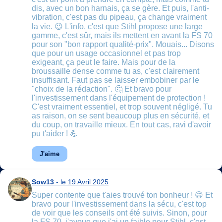
dis, avec un bon harnais, ça se gère. Et puis, l'anti-
vibration, c'est pas du pipeau, ça change vraiment
la vie. 😉 L'info, c'est que Stihl propose une large
gamme, c'est sûr, mais ils mettent en avant la FS 70
pour son "bon rapport qualité-prix". Mouais... Disons
que pour un usage occasionnel et pas trop
exigeant, ça peut le faire. Mais pour de la
broussaille dense comme tu as, c'est clairement
insuffisant. Faut pas se laisser embobiner par le
"choix de la rédaction". 🤔 Et bravo pour
l'investissement dans l'équipement de protection !
C'est vraiment essentiel, et trop souvent négligé. Tu
as raison, on se sent beaucoup plus en sécurité, et
du coup, on travaille mieux. En tout cas, ravi d'avoir
pu t'aider ! 💪
J'aime
Sow13
- le 19 Avril 2025
Super contente que t'aies trouvé ton bonheur ! 😄 Et
bravo pour l'investissement dans la sécu, c'est top
de voir que les conseils ont été suivis. Sinon, pour
la FS 70, j'avoue que j'ai un faible pour Stihl, c'est